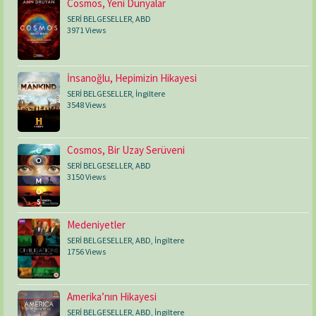
Cosmos, Yeni Dünyalar
SERİ BELGESELLER
,
ABD
3971 Views
İnsanoğlu, Hepimizin Hikayesi
SERİ BELGESELLER
,
İngiltere
3548 Views
Cosmos, Bir Uzay Serüveni
SERİ BELGESELLER
,
ABD
3150 Views
Medeniyetler
SERİ BELGESELLER
,
ABD
,
İngiltere
1756 Views
Amerika’nın Hikayesi
SERİ BELGESELLER
,
ABD
,
İngiltere