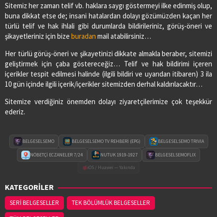
Sitemiz her zaman telif vb. haklara saygı göstermeyi ilke edinmiş olup,
buna dikkat etse de; insani hatalardan dolayı gözümüzden kaçan her
türlü telif ve hak ihlali gibi durumlarda bildirileriniz, görüş-öneri ve
şikayetleriniz için bize
buradan
mail atabilirsiniz…
Her türlü görüş-öneri ve şikayetinizi dikkate almakla beraber, sitemizi
geliştirmek için çaba göstereceğiz… Telif ve hak bildirimi içeren
içerikler tespit edilmesi halinde (ilgili bildiri ve uyarıdan itibaren) 3 ila
10 gün içinde ilgili içerik/içerikler sitemizden derhal kaldırılacaktır…
Sitemize verdiğiniz önemden dolayı ziyaretçilerimize çok teşekkür
ederiz.
BELGESELSEMO
BELGESELSEMO TV REHBERİ (EPG)
BELGESELSEMO TRIVIA
NÖBETÇİ ECZANELER 7/24
NUTUK 1919-1927
BELGESELSEMOFLIX
iOS / Huawei — Yakında
KATEGORİLER
SERİ BELGESELLER
TEK BÖLÜMLÜK BELGESELLER