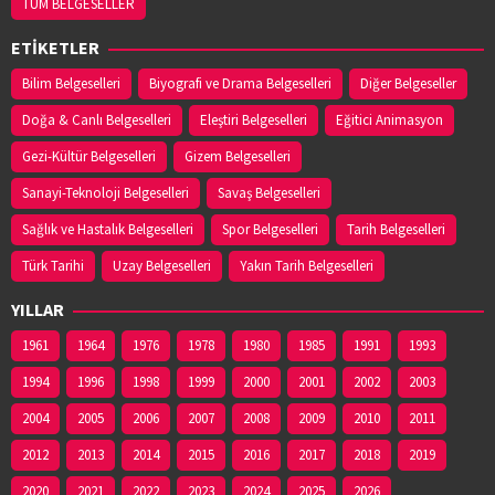
TÜM BELGESELLER
ETİKETLER
Bilim Belgeselleri
Biyografi ve Drama Belgeselleri
Diğer Belgeseller
Doğa & Canlı Belgeselleri
Eleştiri Belgeselleri
Eğitici Animasyon
Gezi-Kültür Belgeselleri
Gizem Belgeselleri
Sanayi-Teknoloji Belgeselleri
Savaş Belgeselleri
Sağlık ve Hastalık Belgeselleri
Spor Belgeselleri
Tarih Belgeselleri
Türk Tarihi
Uzay Belgeselleri
Yakın Tarih Belgeselleri
YILLAR
1961
1964
1976
1978
1980
1985
1991
1993
1994
1996
1998
1999
2000
2001
2002
2003
2004
2005
2006
2007
2008
2009
2010
2011
2012
2013
2014
2015
2016
2017
2018
2019
2020
2021
2022
2023
2024
2025
2026